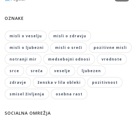
OZNAKE
misli o veselju
misli o zdravju
misli o ljubezni
misli o sreči
pozitivne misli
notranji mir
medsebojni odnosi
vrednote
srce
sreča
veselje
ljubezen
zdravje
ženska v lila obleki
pozitivnost
smisel življenja
osebna rast
SOCIALNA OMREŽJA