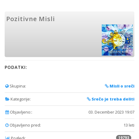
Pozitivne Misli
PODATKI:
Skupina:
Misli o sreči
Kategorije:
Srečo je treba deliti
Objavljeno::
03. December 2023 19:07
Objavljeno pred:
13 leti
19793
Pogledi: