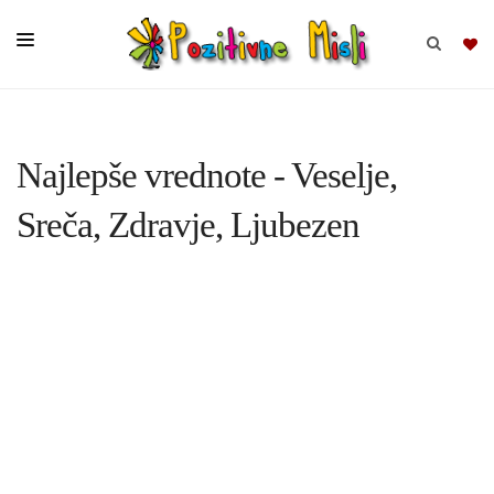
BRSKAJ
Najlepše vrednote - Veselje,
SKUPINE
Sreča, Zdravje, Ljubezen
MISLI
KOMPLETI