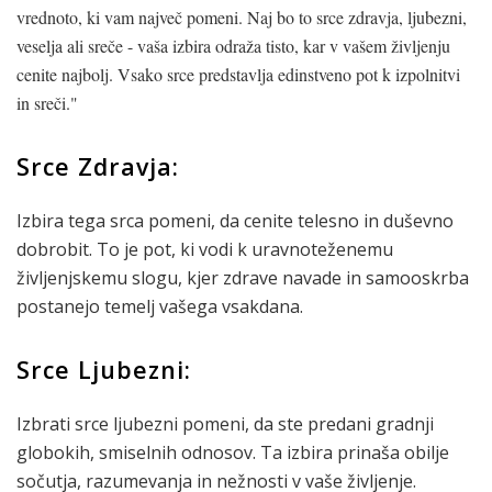
vrednoto, ki vam največ pomeni. Naj bo to srce zdravja, ljubezni,
veselja ali sreče - vaša izbira odraža tisto, kar v vašem življenju
cenite najbolj. Vsako srce predstavlja edinstveno pot k izpolnitvi
in sreči."
Srce Zdravja:
Izbira tega srca pomeni, da cenite telesno in duševno
dobrobit. To je pot, ki vodi k uravnoteženemu
življenjskemu slogu, kjer zdrave navade in samooskrba
postanejo temelj vašega vsakdana.
Srce Ljubezni:
Izbrati srce ljubezni pomeni, da ste predani gradnji
globokih, smiselnih odnosov. Ta izbira prinaša obilje
sočutja, razumevanja in nežnosti v vaše življenje.