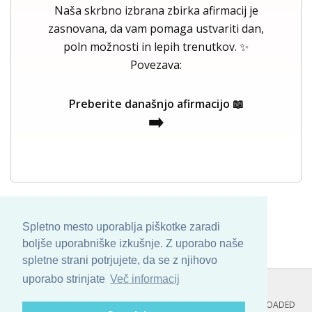
Naša skrbno izbrana zbirka afirmacij je
zasnovana, da vam pomaga ustvariti dan,
poln možnosti in lepih trenutkov. ✨
Povezava:
Preberite današnjo afirmacijo 📖
➡️
Spletno mesto uporablja piškotke zaradi
boljše uporabniške izkušnje. Z uporabo naše
spletne strani potrjujete, da se z njihovo
uporabo strinjate
Več informacij
COPYRIGHT © 2013 - 2026 BY
SKINBASE
. ALL ARTWORK ARE UPLOADED