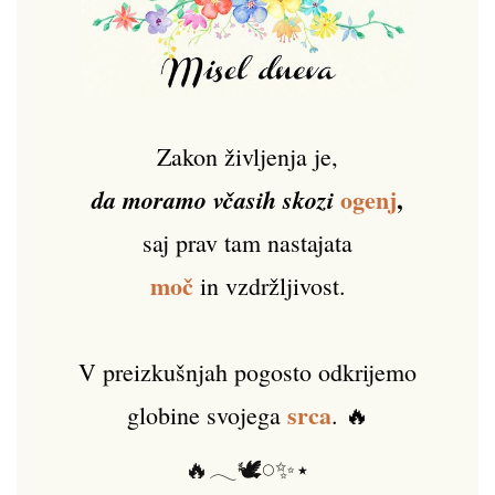
Zakon življenja je,
ogenj
,
da moramo včasih skozi
saj prav tam nastajata
moč
in vzdržljivost.
V preizkušnjah pogosto odkrijemo
srca
globine svojega
. 🔥
🔥𓂃🕊️𓏸✨⋆