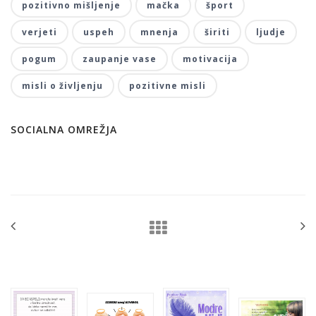
pozitivno mišljenje
mačka
šport
verjeti
uspeh
mnenja
širiti
ljudje
pogum
zaupanje vase
motivacija
misli o življenju
pozitivne misli
SOCIALNA OMREŽJA