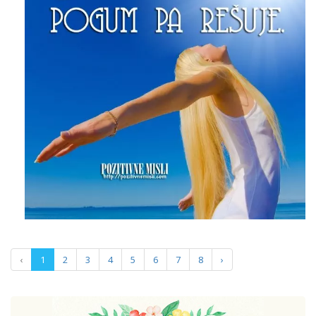
‹
1
2
3
4
5
6
7
8
›