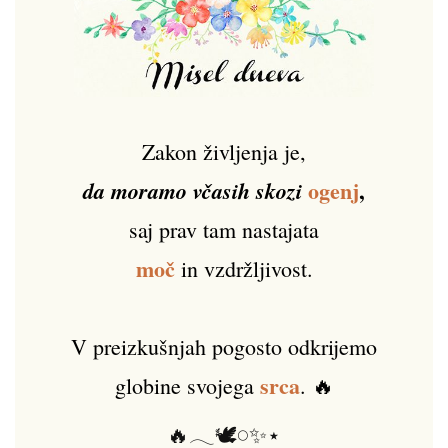
Zakon življenja je,
ogenj
,
da moramo včasih skozi
saj prav tam nastajata
moč
in vzdržljivost.
V preizkušnjah pogosto odkrijemo
srca
globine svojega
. 🔥
🔥𓂃🕊️𓏸✨⋆