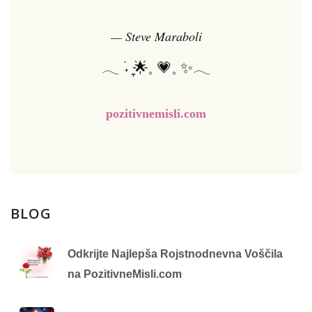
— Steve Maraboli
𓂃 ࣪˖ ִֶָ🌟𓈒 💗𓈒 ✨𓂃
pozitivnemisli.com
BLOG
Odkrijte Najlepša Rojstnodnevna Voščila
na PozitivneMisli.com