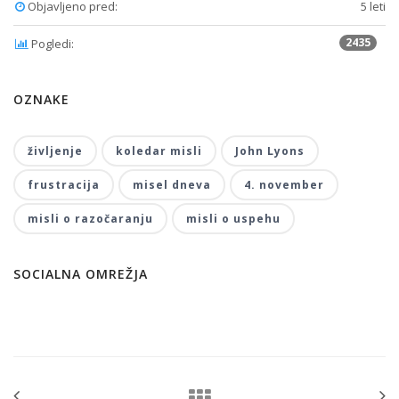
Objavljeno pred:
5 leti
2435
Pogledi:
OZNAKE
življenje
koledar misli
John Lyons
frustracija
misel dneva
4. november
misli o razočaranju
misli o uspehu
SOCIALNA OMREŽJA