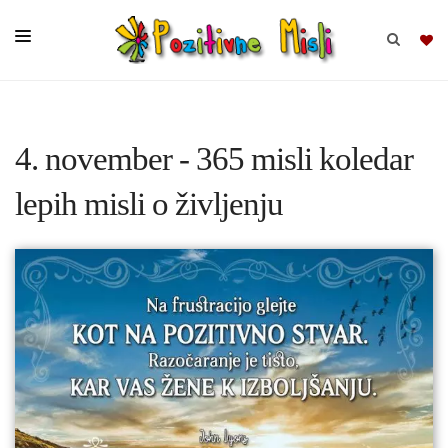
BRSKAJ
4. november - 365 misli koledar
SKUPINE
lepih misli o življenju
MISLI
KOMPLETI