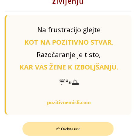
življenju
Na frustracijo glejte
KOT NA POZITIVNO STVAR.
Razočaranje je tisto,
KAR VAS ŽENE K IZBOLJŠANJU.
☔️🐾🌅
pozitivnemisli.com
🌱 Osebna rast