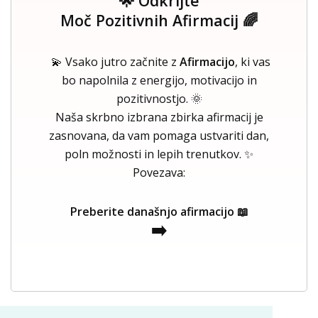
🌟 Odkrijte
Moč Pozitivnih Afirmacij 🌈
💫 Vsako jutro začnite z
Afirmacijo
, ki vas
bo napolnila z energijo, motivacijo in
pozitivnostjo. 🌞
Naša skrbno izbrana zbirka afirmacij je
zasnovana, da vam pomaga ustvariti dan,
poln možnosti in lepih trenutkov. ✨
Povezava:
Preberite današnjo afirmacijo 📖
➡️