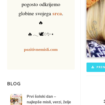
pogosto odkrijemo
srca
globine svojega
.
🔥
🔥𓂃🕊️𓏸✨⋆
pozitivnemisli.com
PREN
BLOG
Prvi šolski dan –
najlepše misli, verzi, želje