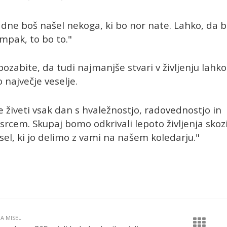
dne boš našel nekoga, ki bo nor nate. Lahko, da 
ampak, to bo to."
ozabite, da tudi najmanjše stvari v življenju lahko
 največje veselje.
e živeti vsak dan s hvaležnostjo, radovednostjo in
srcem. Skupaj bomo odkrivali lepoto življenja skoz
sel, ki jo delimo z vami na našem koledarju."
JA MISEL