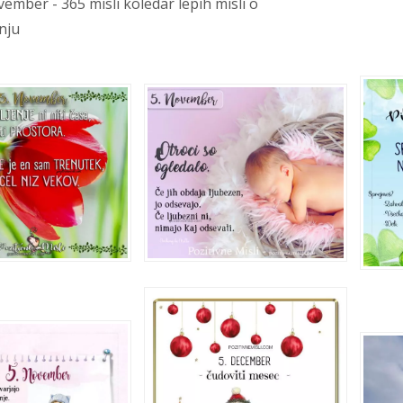
vember - 365 misli koledar lepih misli o
enju