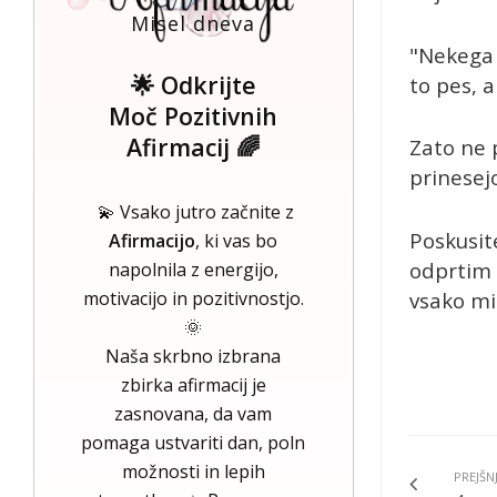
Misel dneva
"Nekega 
🌟 Odkrijte
to pes, 
Moč Pozitivnih
Afirmacij 🌈
Zato ne p
prinesejo
💫 Vsako jutro začnite z
Poskusit
Afirmacijo
, ki vas bo
odprtim 
napolnila z energijo,
vsako mi
motivacijo in pozitivnostjo.
🌞
Naša skrbno izbrana
zbirka afirmacij je
zasnovana, da vam
pomaga ustvariti dan, poln
možnosti in lepih
PREJŠN