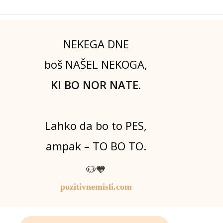
NEKEGA DNE
boš NAŠEL NEKOGA,
KI BO NOR NATE.
Lahko da bo to PES,
ampak – TO BO TO.
🐶🧡
pozitivnemisli.com