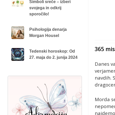
Simboli sreče – izberi
svojega in odkrij
sporočilo!
Psihologija denarja
Morgan Housel
365 misl
Tedenski horoskop: Od
27. maja do 2. junija 2024
Danes va
verjamem
navdih. 
dragoceni
Morda se
nepomemb
najdemo 