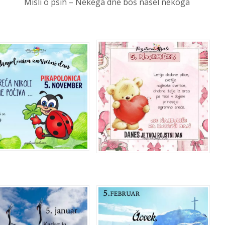
Misli o psih – Nekega dne boš našel nekoga