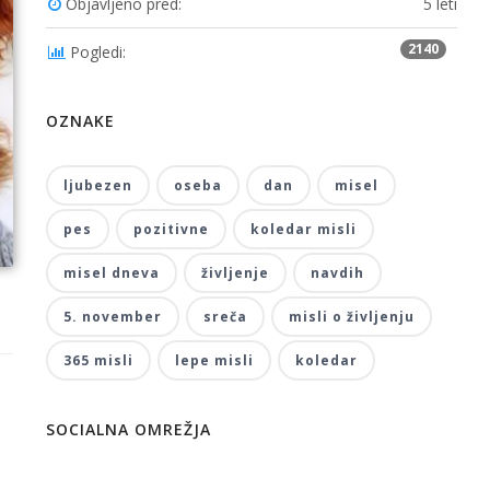
Objavljeno pred:
5 leti
2140
Pogledi:
OZNAKE
ljubezen
oseba
dan
misel
pes
pozitivne
koledar misli
misel dneva
življenje
navdih
5. november
sreča
misli o življenju
365 misli
lepe misli
koledar
SOCIALNA OMREŽJA