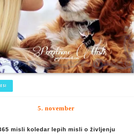
ESI
5. november
365 misli koledar lepih misli o življenju