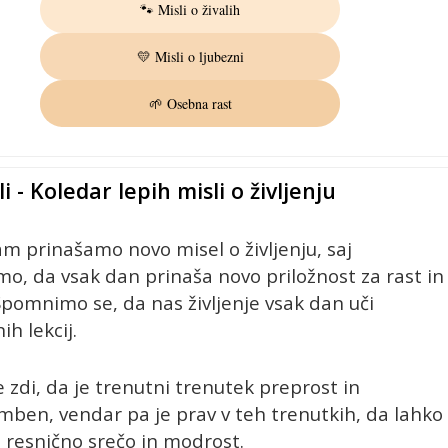
🐾 Misli o živalih
💛 Misli o ljubezni
🌱 Osebna rast
i - Koledar lepih misli o življenju
m prinašamo novo misel o življenju, saj
o, da vsak dan prinaša novo priložnost za rast in
Spomnimo se, da nas življenje vsak dan uči
h lekcij.
 zdi, da je trenutni trenutek preprost in
en, vendar pa je prav v teh trenutkih, da lahko
resnično srečo in modrost.