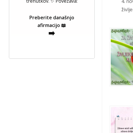
trenutkov. ✨ Povezava:
4. no
življ
Preberite današnjo
afirmacijo 📖
➡️