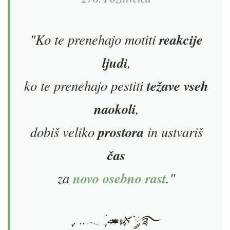
"Ko te prenehajo motiti
reakcije
ljudi
,
ko te prenehajo pestiti
težave vseh
naokoli
,
dobiš veliko
prostora
in ustvariš
čas
za
novo osebno rast
."
ִֶָ. ..𓂃 ࣪ ִֶ️🦔🌿་༘࿐