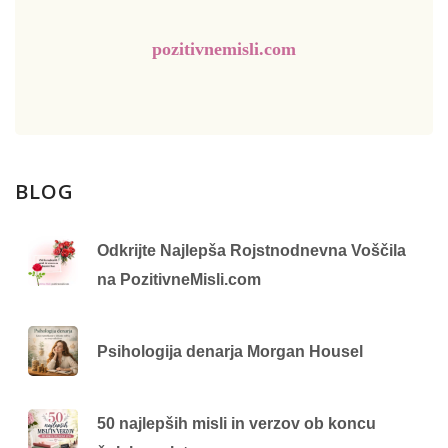
pozitivnemisli.com
BLOG
Odkrijte Najlepša Rojstnodnevna Voščila
na PozitivneMisli.com
Psihologija denarja Morgan Housel
50 najlepših misli in verzov ob koncu