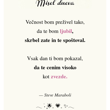
Večnost bom preživel tako,
ljubil
,
da te bom
skrbel zate in te spoštoval.
Vsak dan ti bom pokazal,
da te cenim visoko
zvezde.
kot
— Steve Maraboli
𓂃 ࣪˖ ִֶָ🌟𓈒 💗𓈒 ✨𓂃