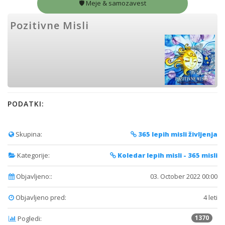
🛡️
Meje & samozavest
Pozitivne Misli
PODATKI:
Skupina:
365 lepih misli življenja
Kategorije:
Koledar lepih misli - 365 misli
Objavljeno::
03. October 2022 00:00
Objavljeno pred:
4 leti
1370
Pogledi: