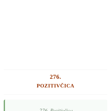
276.
POZITIVČICA
276. Pozitivčica