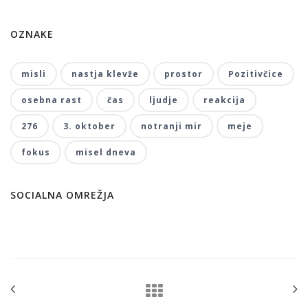
OZNAKE
misli
nastja klevže
prostor
Pozitivčice
osebna rast
čas
ljudje
reakcija
276
3. oktober
notranji mir
meje
fokus
misel dneva
SOCIALNA OMREŽJA