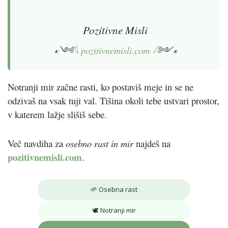
Pozitivne Misli
⋆༺𓆩
pozitivnemisli.com
𓆪༻⋆
Notranji mir začne rasti, ko postaviš meje in se ne
odzivaš na vsak tuji val. Tišina okoli tebe ustvari prostor,
v katerem lažje slišiš sebe.
Več navdiha za
osebno rast in mir
najdeš na
pozitivnemisli.com
.
🌱
Osebna rast
🕊️
Notranji mir