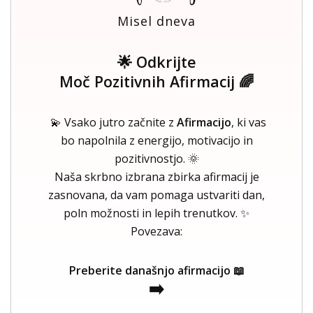
Misel dneva
🌟 Odkrijte
Moč Pozitivnih Afirmacij 🌈
💫 Vsako jutro začnite z
Afirmacijo
, ki vas
bo napolnila z energijo, motivacijo in
pozitivnostjo. 🌞
Naša skrbno izbrana zbirka afirmacij je
zasnovana, da vam pomaga ustvariti dan,
poln možnosti in lepih trenutkov. ✨
Povezava:
Preberite današnjo afirmacijo 📖
➡️