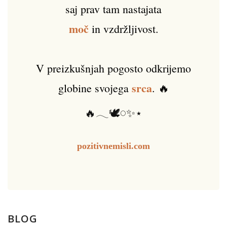
saj prav tam nastajata
moč
in vzdržljivost.
V preizkušnjah pogosto odkrijemo
srca
globine svojega
. 🔥
🔥𓂃🕊️𓏸✨⋆
pozitivnemisli.com
BLOG