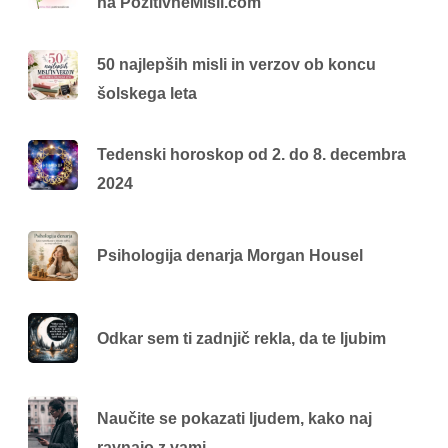
na PozitivneMisli.com
50 najlepših misli in verzov ob koncu
šolskega leta
Tedenski horoskop od 2. do 8. decembra
2024
Psihologija denarja Morgan Housel
Odkar sem ti zadnjič rekla, da te ljubim
Naučite se pokazati ljudem, kako naj
ravnajo z vami