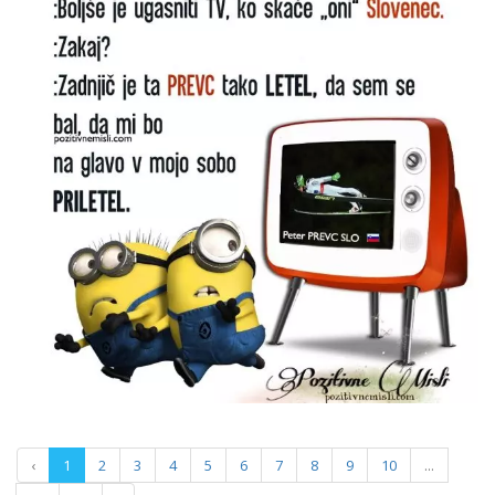
‹
1
2
3
4
5
6
7
8
9
10
...