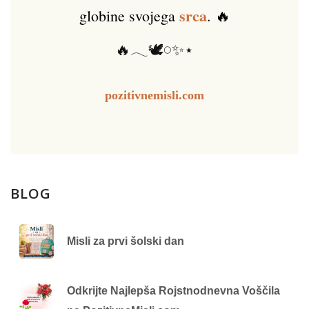
srca
globine svojega
. 🔥
🔥𓂃🕊️𓏸✨⋆
pozitivnemisli.com
BLOG
Misli za prvi šolski dan
Odkrijte Najlepša Rojstnodnevna Voščila