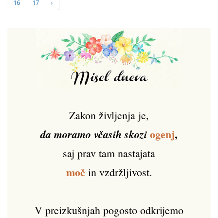
16
17
›
Zakon življenja je,
ogenj
,
da moramo včasih skozi
saj prav tam nastajata
moč
in vzdržljivost.
V preizkušnjah pogosto odkrijemo