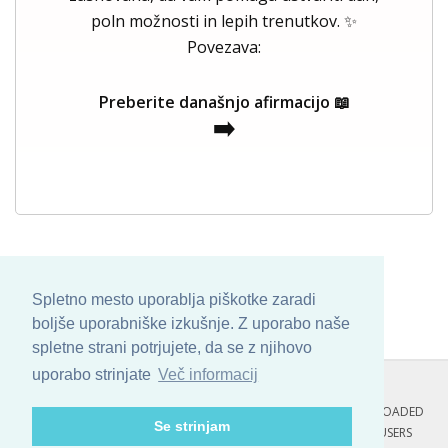
poln možnosti in lepih trenutkov. ✨
Povezava:
Preberite današnjo afirmacijo 📖
➡️
Spletno mesto uporablja piškotke zaradi
boljše uporabniške izkušnje. Z uporabo naše
spletne strani potrjujete, da se z njihovo
uporabo strinjate
Več informacij
COPYRIGHT © 2013 - 2026 BY
SKINBASE
. ALL ARTWORK ARE UPLOADED
Se strinjam
AND COPYRIGHTED TO ITS AUTHOR.
POZITIVNE MISLI : 94 USERS