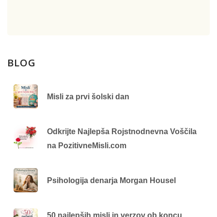
BLOG
Misli za prvi šolski dan
Odkrijte Najlepša Rojstnodnevna Voščila
na PozitivneMisli.com
Psihologija denarja Morgan Housel
50 najlepših misli in verzov ob koncu