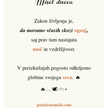
Zakon življenja je,
ogenj
,
da moramo včasih skozi
saj prav tam nastajata
moč
in vzdržljivost.
V preizkušnjah pogosto odkrijemo
srca
globine svojega
. 🔥
🔥𓂃🕊️𓏸✨⋆
pozitivnemisli.com