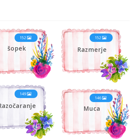
152
152
šopek
Razmerje
149
146
Razočaranje
Muca