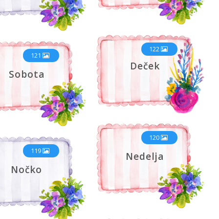
122
121
Deček
Sobota
120
119
Nedelja
Nočko