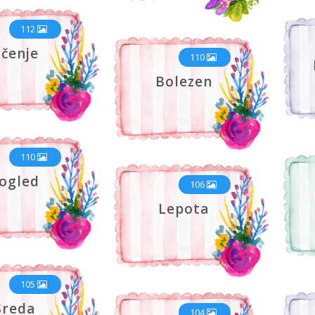
112
čenje
110
Bolezen
110
ogled
106
Lepota
105
Sreda
104