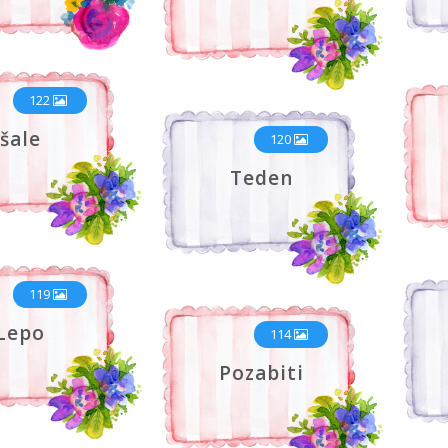
122
šale
120
Teden
119
Lepo
114
Pozabiti