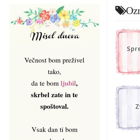
Oz
Spr
Večnost bom preživel
tako,
ljubil
,
da te bom
skrbel zate in te
spoštoval.
Z
Vsak dan ti bom