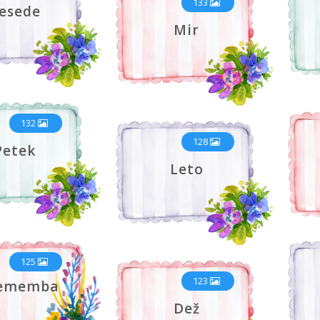
133
esede
Mir
132
128
Petek
Leto
125
123
ememba
Dež