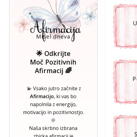
U
Misel dneva
🌟 Odkrijte
Moč Pozitivnih
Afirmacij 🌈
P
💫 Vsako jutro začnite z
Afirmacijo
, ki vas bo
napolnila z energijo,
motivacijo in pozitivnostjo.
🌞
Naša skrbno izbrana
zbirka afirmacij je