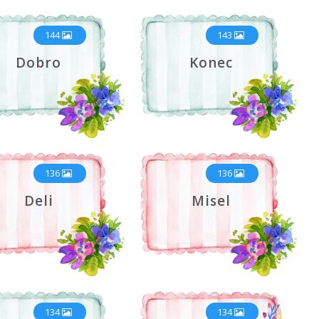
144
143
Dobro
Konec
136
136
Deli
Misel
134
134