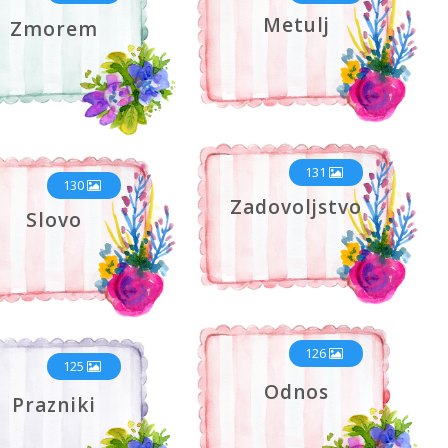
Metulj
Zmorem
131
130
Zadovoljstvo
Slovo
126
125
Odnos
Prazniki