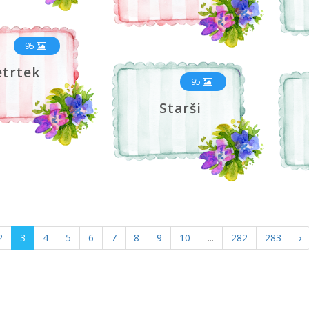
95
etrtek
95
Starši
2
3
4
5
6
7
8
9
10
...
282
283
›