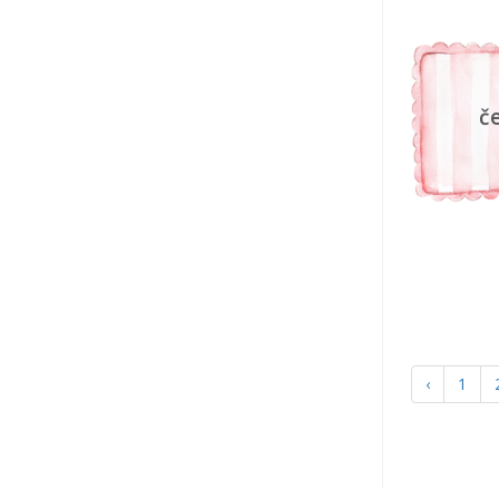
č
‹
1