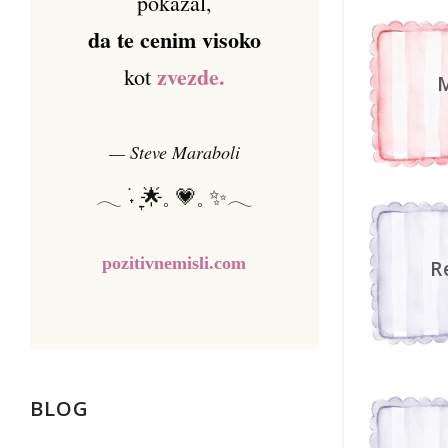
pokazal,
da te cenim visoko
zvezde.
kot
— Steve Maraboli
𓂃 ࣪˖ ִֶָ🌟𓈒 💗𓈒 ✨𓂃
pozitivnemisli.com
R
BLOG