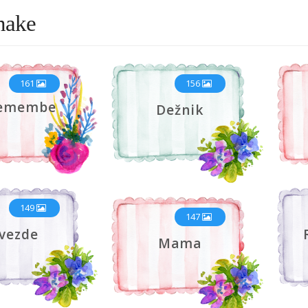
nake
161
156
emembe
Dežnik
149
147
vezde
Mama