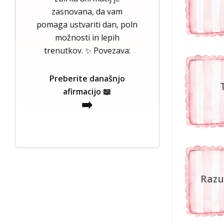
zasnovana, da vam
pomaga ustvariti dan, poln
možnosti in lepih
trenutkov. ✨ Povezava:
Preberite današnjo
afirmacijo 📖
➡️
Raz