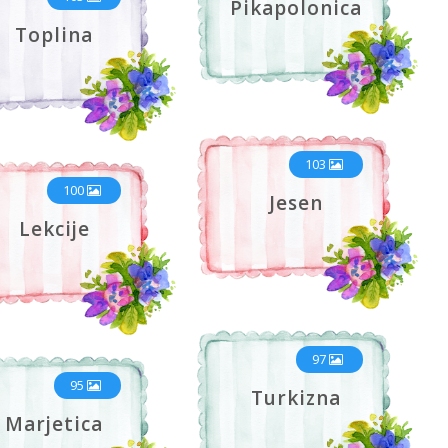
Pikapolonica
Toplina
103
100
Jesen
Lekcije
97
95
Turkizna
Marjetica