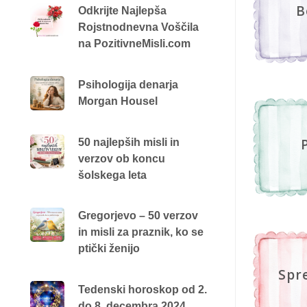
B
Odkrijte Najlepša
Rojstnodnevna Voščila
na PozitivneMisli.com
Psihologija denarja
Morgan Housel
50 najlepših misli in
verzov ob koncu
šolskega leta
Gregorjevo – 50 verzov
in misli za praznik, ko se
ptički ženijo
Spr
Tedenski horoskop od 2.
do 8. decembra 2024