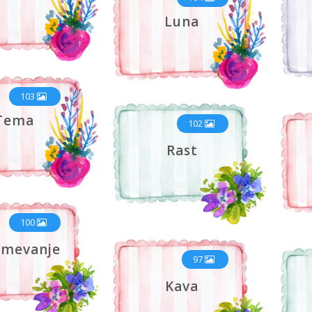
Luna
103
Tema
102
Rast
100
umevanje
97
Kava