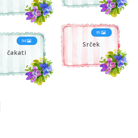
95
94
Srček
čakati