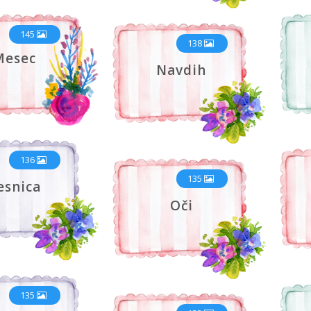
145
138
Mesec
Navdih
136
135
esnica
Oči
135