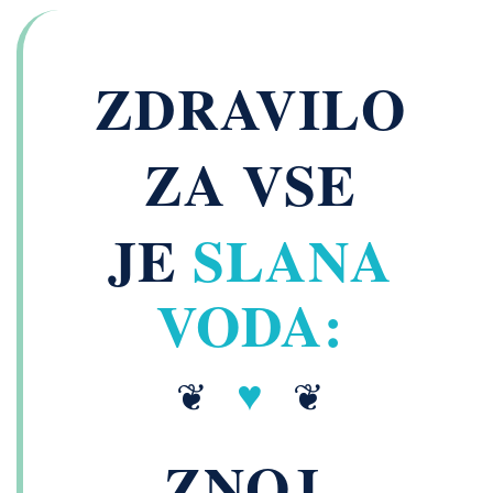
ZDRAVILO
ZA VSE
JE
SLANA
VODA:
♥
❦
❦
ZNOJ,