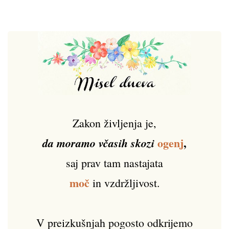
Zakon življenja je,
ogenj
,
da moramo včasih skozi
saj prav tam nastajata
moč
in vzdržljivost.
V preizkušnjah pogosto odkrijemo