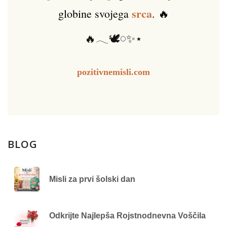
srca
globine svojega
. 🔥
🔥𓂃🕊️𓏸✨⋆
pozitivnemisli.com
BLOG
Misli za prvi šolski dan
Odkrijte Najlepša Rojstnodnevna Voščila