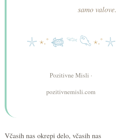
samo valove.
𓇼
⋆.˚
𓆉
𓆝
𓆡
⋆.˚
𓇼
Pozitivne Misli ·
pozitivnemisli.com
Včasih nas okrepi delo, včasih nas