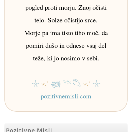
pogled proti morju. Znoj očisti
telo. Solze očistijo srce.
Morje pa ima tisto tiho moč, da
pomiri dušo in odnese vsaj del
teže, ki jo nosimo v sebi.
𓇼
⋆.˚
𓆉
𓆝
𓆡
⋆.˚
𓇼
pozitivnemisli.com
Pozitivne Misli