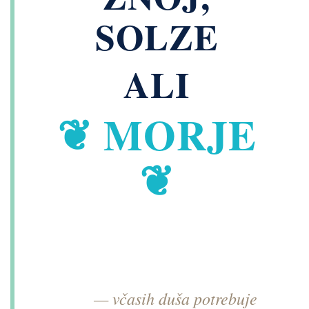
SOLZE
ALI
❦ MORJE
❦
— včasih duša potrebuje