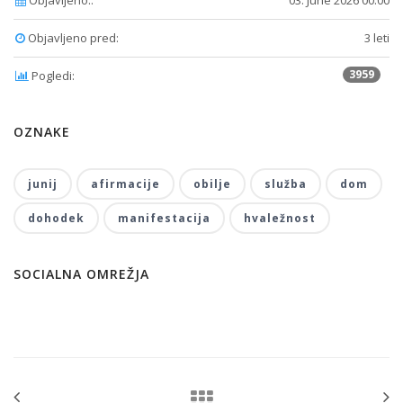
Objavljeno::
03. June 2026 00:00
Objavljeno pred:
3 leti
3959
Pogledi:
OZNAKE
junij
afirmacije
obilje
služba
dom
dohodek
manifestacija
hvaležnost
SOCIALNA OMREŽJA