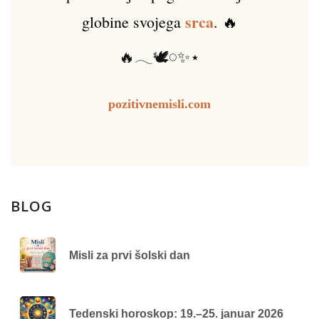
srca
globine svojega
. 🔥
🔥𓂃🕊️𓏸✨⋆
pozitivnemisli.com
BLOG
Misli za prvi šolski dan
Tedenski horoskop: 19.–25. januar 2026