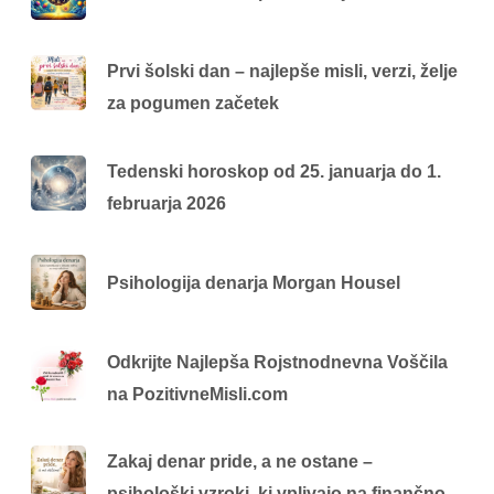
Prvi šolski dan – najlepše misli, verzi, želje
za pogumen začetek
Tedenski horoskop od 25. januarja do 1.
februarja 2026
Psihologija denarja Morgan Housel
Odkrijte Najlepša Rojstnodnevna Voščila
na PozitivneMisli.com
Zakaj denar pride, a ne ostane –
psihološki vzroki, ki vplivajo na finančno