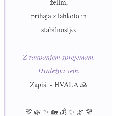
želim,
prihaja z lahkoto in
stabilnostjo.
Z zaupanjem sprejemam.
Hvaležna sem.
Zapiši - HVALA 🙏
💜 🌿 ✨ 🏡 💰 ✨ 🌿 💜