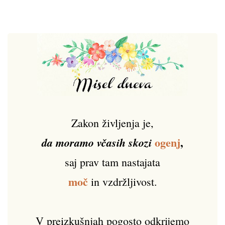
Zakon življenja je,
ogenj
,
da moramo včasih skozi
saj prav tam nastajata
moč
in vzdržljivost.
V preizkušnjah pogosto odkrijemo