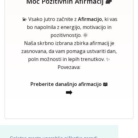
Moč Pozitivnih Afirmacij 🌈
💫 Vsako jutro začnite z
Afirmacijo
, ki vas
bo napolnila z energijo, motivacijo in
pozitivnostjo. 🌞
Naša skrbno izbrana zbirka afirmacij je
zasnovana, da vam pomaga ustvariti dan,
poln možnosti in lepih trenutkov. ✨
Povezava:
Preberite današnjo afirmacijo 📖
➡️