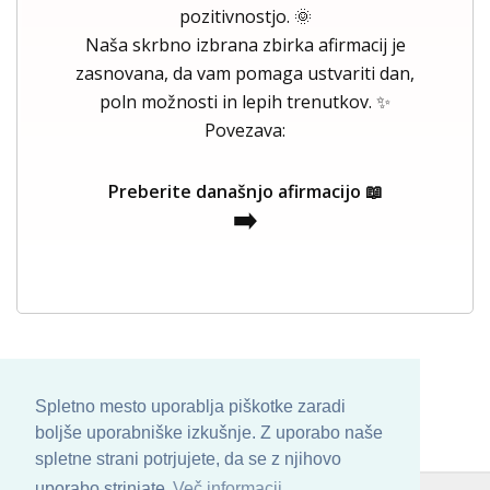
pozitivnostjo. 🌞
Naša skrbno izbrana zbirka afirmacij je
zasnovana, da vam pomaga ustvariti dan,
poln možnosti in lepih trenutkov. ✨
Povezava:
Preberite današnjo afirmacijo 📖
➡️
Spletno mesto uporablja piškotke zaradi
boljše uporabniške izkušnje. Z uporabo naše
spletne strani potrjujete, da se z njihovo
uporabo strinjate
Več informacij