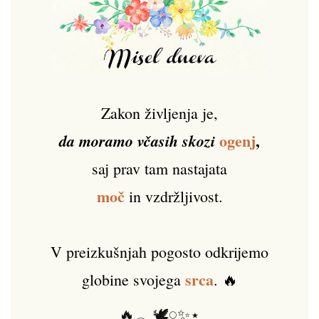
Zakon življenja je,
ogenj
,
da moramo včasih skozi
saj prav tam nastajata
moč
in vzdržljivost.
V preizkušnjah pogosto odkrijemo
srca
globine svojega
. 🔥
🔥𓂃🕊️𓏸✨⋆