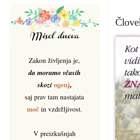
Člove
Zakon življenja je,
da moramo včasih
ogenj
,
skozi
saj prav tam nastajata
moč
in vzdržljivost.
V preizkušnjah