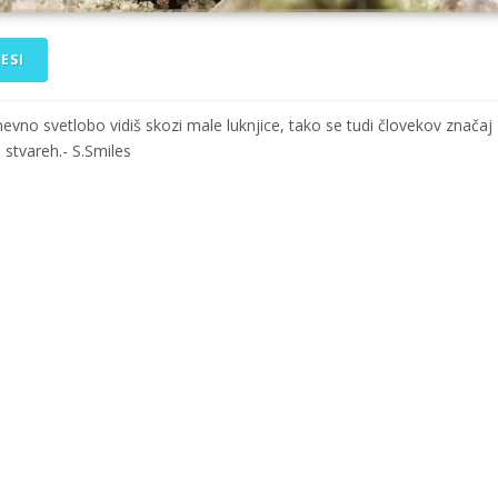
ESI
evno svetlobo vidiš skozi male luknjice, tako se tudi človekov značaj
 stvareh.- S.Smiles