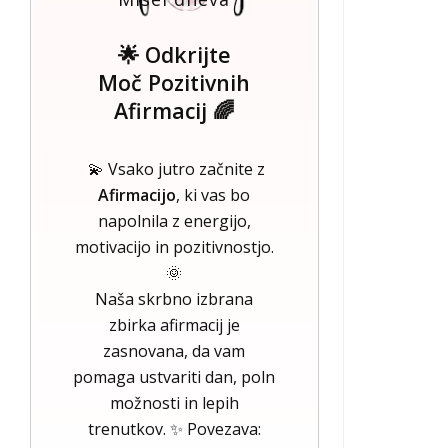
🌟 Odkrijte
Moč Pozitivnih
Afirmacij 🌈
💫 Vsako jutro začnite z
Afirmacijo
, ki vas bo
napolnila z energijo,
motivacijo in pozitivnostjo.
🌞
Naša skrbno izbrana
zbirka afirmacij je
zasnovana, da vam
pomaga ustvariti dan, poln
možnosti in lepih
trenutkov. ✨ Povezava: