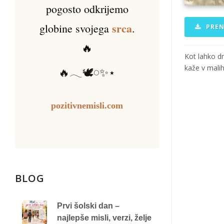
pogosto odkrijemo
srca
globine svojega
.
PREN
🔥
Kot lahko dn
kaže v malih
🔥𓂃🕊️𓏸✨⋆
pozitivnemisli.com
BLOG
Prvi šolski dan –
najlepše misli, verzi, želje