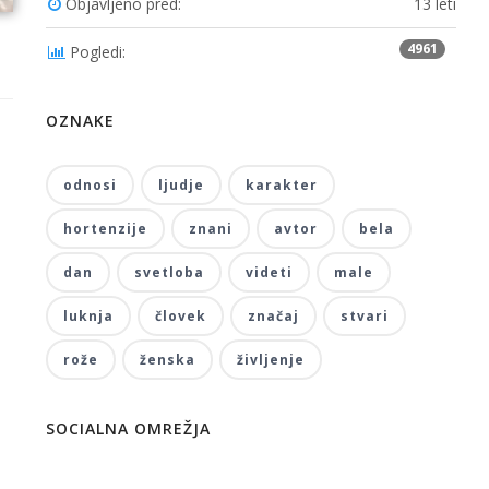
Objavljeno pred:
13 leti
4961
Pogledi:
OZNAKE
odnosi
ljudje
karakter
hortenzije
znani
avtor
bela
dan
svetloba
videti
male
luknja
človek
značaj
stvari
rože
ženska
življenje
SOCIALNA OMREŽJA