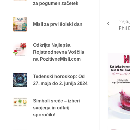
za pogumen začetek
PREJŠN
Misli za prvi šolski dan
Phil 
Odkrijte Najlepša
Rojstnodnevna Voščila
na PozitivneMisli.com
Tedenski horoskop: Od
27. maja do 2. junija 2024
Simboli sreče – izberi
svojega in odkrij
sporočilo!